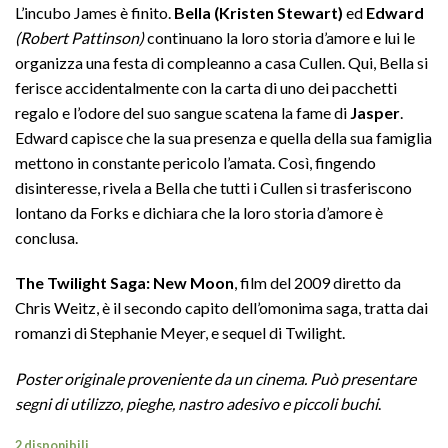
L’incubo James è finito.
Bella (Kristen Stewart)
ed
Edward
originale
attuale
(Robert Pattinson)
continuano la loro storia d’amore e lui le
era:
è:
organizza una festa di compleanno a casa Cullen. Qui, Bella si
€20,00.
€18,00.
ferisce accidentalmente con la carta di uno dei pacchetti
regalo e l’odore del suo sangue scatena la fame di
Jasper
.
Edward capisce che la sua presenza e quella della sua famiglia
mettono in constante pericolo l’amata. Così, fingendo
disinteresse, rivela a Bella che tutti i Cullen si trasferiscono
lontano da Forks e dichiara che la loro storia d’amore è
conclusa.
The Twilight Saga: New Moon
, film del 2009 diretto da
Chris Weitz, è il secondo capito dell’omonima saga, tratta dai
romanzi di Stephanie Meyer, e sequel di Twilight.
Poster originale proveniente da un cinema. Può presentare
segni di utilizzo, pieghe, nastro adesivo e piccoli buchi
.
2 disponibili