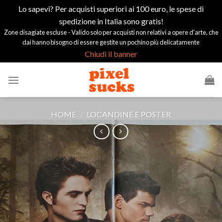
Lo sapevi? Per acquisti superiori ai 100 euro, le spese di
spedizione in Italia sono gratis!
Zone disagiate escluse - Valido solo per acquisti non relativi a opere d'arte, che
dai hanno bisogno di essere gestite un pochino più delicatamente
Chiudi il banner
Salta
ai
contenuti
HOME
/
LOCANDINE E POSTER