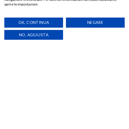
aprire le impostazioni.
Locandina del film “The Twilight Saga: New Moon”.
OK, CONTINUA
NEGARE
Stampa su carta.
NO, AGGIUSTA
F.to 140 x 100 cm ca.
PRODOTTI CORRELATI
Aggiungi
Aggiungi
alla lista
alla lista
ESAURITO
dei
dei
desideri
desideri