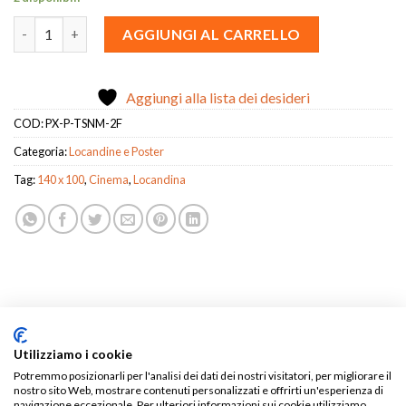
Manifesto - The Twilight Saga: New Moon quantità
AGGIUNGI AL CARRELLO
Aggiungi alla lista dei desideri
COD:
PX-P-TSNM-2F
Categoria:
Locandine e Poster
Tag:
140 x 100
,
Cinema
,
Locandina
DESCRIZIONE
Utilizziamo i cookie
RECENSIONI (0)
Potremmo posizionarli per l'analisi dei dati dei nostri visitatori, per migliorare il
nostro sito Web, mostrare contenuti personalizzati e offrirti un'esperienza di
VENDITORE
navigazione eccezionale. Per ulteriori informazioni sui cookie utilizziamo