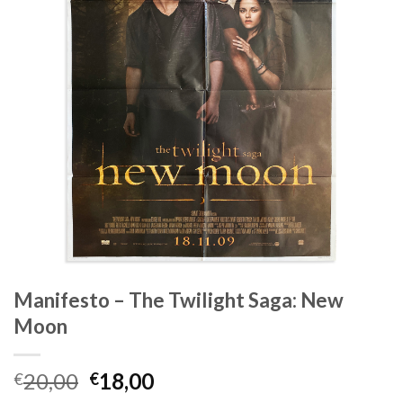
alla lista
dei
desideri
Manifesto – The Twilight Saga: New
Moon
Il
Il
20,00
18,00
€
€
prezzo
prezzo