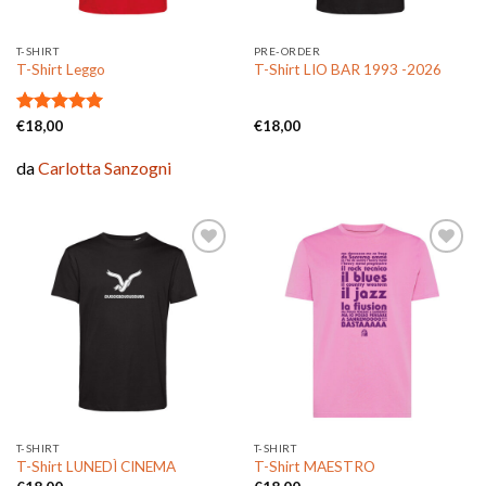
T-SHIRT
PRE-ORDER
T-Shirt Leggo
T-Shirt LIO BAR 1993 -2026
Valutato
€
18,00
€
18,00
5.00
su 5
da
Carlotta Sanzogni
Aggiungi
Aggiungi
alla lista
alla lista
dei
dei
desideri
desideri
T-SHIRT
T-SHIRT
T-Shirt LUNEDÌ CINEMA
T-Shirt MAESTRO