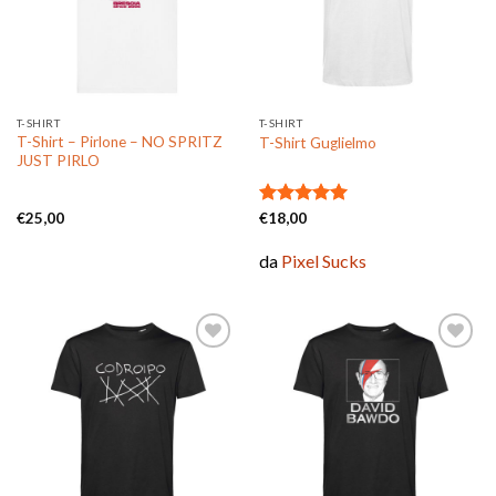
dei
dei
desideri
desideri
T-SHIRT
T-SHIRT
T-Shirt – Pirlone – NO SPRITZ
T-Shirt Guglielmo
JUST PIRLO
€
25,00
Valutato
€
18,00
5.00
su 5
da
Pixel Sucks
Aggiungi
Aggiungi
alla lista
alla lista
dei
dei
desideri
desideri