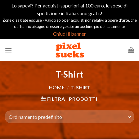
Lo sapevi? Per acquisti superiori ai 100 euro, le spese di
spedizione in Italia sono gratis!
Zone disagiate escluse - Valido solo per acquisti non relativi a opere d'arte, che
dai hanno bisogno di essere gestite un pochino più delicatamente
Chiudi il banner
Salta
ai
contenuti
T-Shirt
HOME
/
T-SHIRT
FILTRA I PRODOTTI