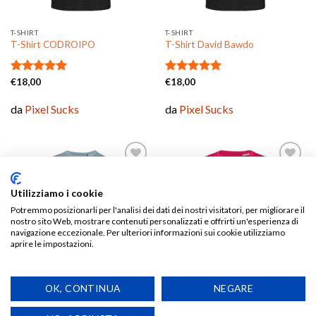
T-SHIRT
T-SHIRT
T-Shirt CODROIPO
T-Shirt David Bawdo
Valutato
€
18,00
Valutato
€
18,00
5.00
su 5
5.00
su 5
da
Pixel Sucks
da
Pixel Sucks
Utilizziamo i cookie
Aggiungi
Aggiungi
alla lista
alla lista
Potremmo posizionarli per l'analisi dei dati dei nostri visitatori, per migliorare il
dei
dei
nostro sito Web, mostrare contenuti personalizzati e offrirti un'esperienza di
desideri
desideri
navigazione eccezionale. Per ulteriori informazioni sui cookie utilizziamo
aprire le impostazioni.
OK, CONTINUA
NEGARE
T-SHIRT
T-SHIRT
T-Shirt Don’t forget to play
T-shirt Don’t Forget to Play