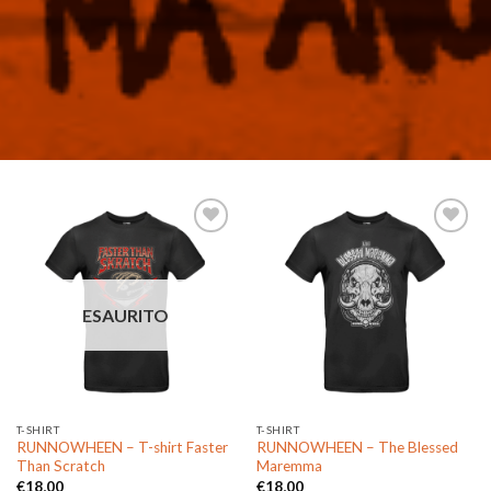
Aggiungi
Aggiungi
alla lista
alla lista
ESAURITO
dei
dei
desideri
desideri
T-SHIRT
T-SHIRT
RUNNOWHEEN – T-shirt Faster
RUNNOWHEEN – The Blessed
Than Scratch
Maremma
€
18,00
€
18,00