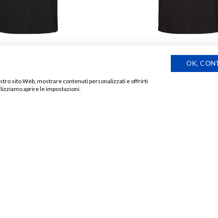
T-SHIRT
OK, CON
ice
T-Shirt Fiumi di Parole
€
18,00
nostro sito Web, mostrare contenuti personalizzati e offrirti
lizziamo aprire le impostazioni.
Aggiungi
alla lista
dei
desideri