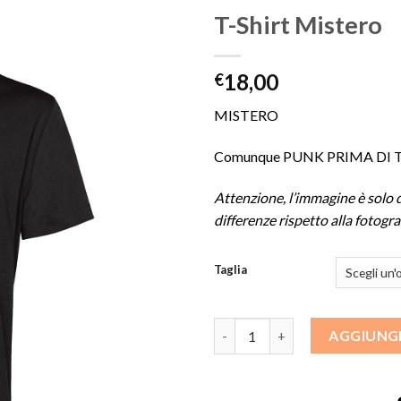
T-Shirt Mistero
18,00
€
Aggiungi
alla lista
MISTERO
dei
desideri
Comunque PUNK PRIMA DI T
Attenzione, l’immagine è solo d
differenze rispetto alla fotogra
Taglia
T-Shirt Mistero quantità
AGGIUNGI