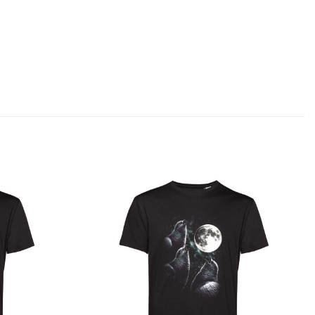
Aggiungi
Aggiungi
alla lista
alla lista
dei
dei
desideri
desideri