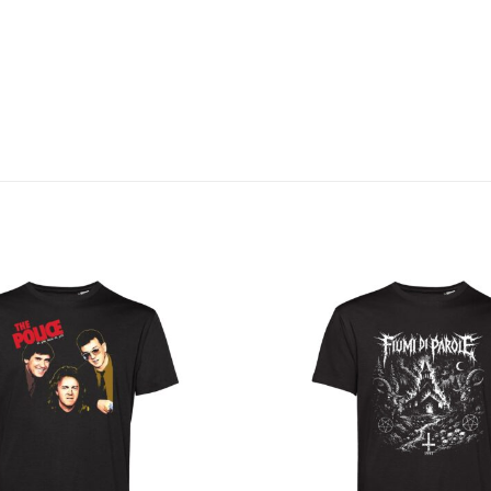
Aggiungi
alla lista
dei
desideri