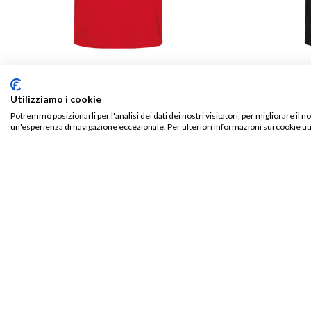
T-SHIRT
T-SHIRT
T-Shirt SANREMO
T-Shirt The Pol
Utilizziamo i cookie
€
18,00
Potremmo posizionarli per l'analisi dei dati dei nostri visitatori, per migliorare il 
un'esperienza di navigazione eccezionale. Per ulteriori informazioni sui cookie uti
Valutato
€
18,00
5.00
su 5
PRODOTTI CORRELATI
Aggiungi
alla lista
dei
desideri