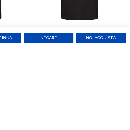
T-SHIRT
TINUA
NEGARE
NO, AGGIUSTA
T-Shirt Howling Pigeons
€
18,00
Aggiungi
Aggiungi
alla lista
alla lista
dei
dei
desideri
desideri