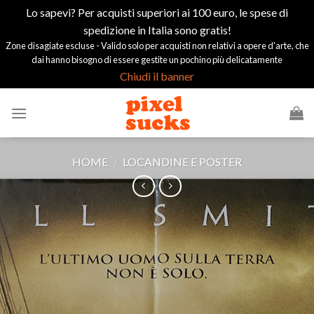
Lo sapevi? Per acquisti superiori ai 100 euro, le spese di
spedizione in Italia sono gratis!
Zone disagiate escluse - Valido solo per acquisti non relativi a opere d'arte, che
dai hanno bisogno di essere gestite un pochino più delicatamente
Chiudi il banner
Salta
ai
contenuti
HOME
/
LOCANDINE E POSTER