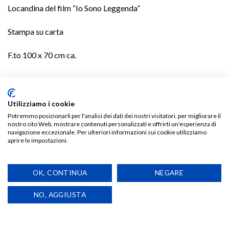
Locandina del film “Io Sono Leggenda”
Stampa su carta
F.to 100 x 70 cm ca.
TI POTREBBE INTERESSARE…
Utilizziamo i cookie
Potremmo posizionarli per l'analisi dei dati dei nostri visitatori, per migliorare il
nostro sito Web, mostrare contenuti personalizzati e offrirti un'esperienza di
navigazione eccezionale. Per ulteriori informazioni sui cookie utilizziamo
aprire le impostazioni.
Aggiungi
Aggiungi
alla lista
alla lista
OK, CONTINUA
NEGARE
dei
dei
desideri
desideri
NO, AGGIUSTA
LOCANDINE E POSTER
LOCANDINE E POSTER