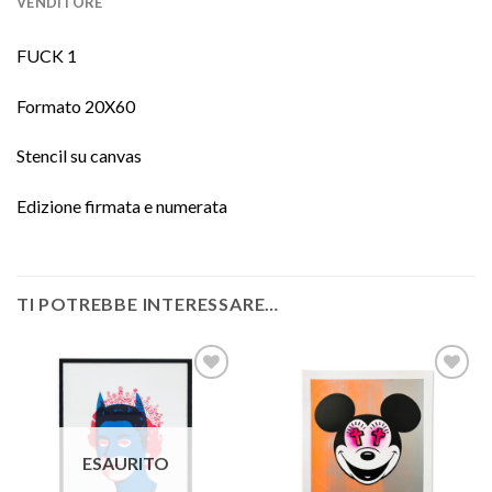
VENDITORE
FUCK 1
Formato 20X60
Stencil su canvas
Edizione firmata e numerata
TI POTREBBE INTERESSARE…
Aggiungi
Aggiungi
alla lista
alla lista
ESAURITO
dei
dei
desideri
desideri