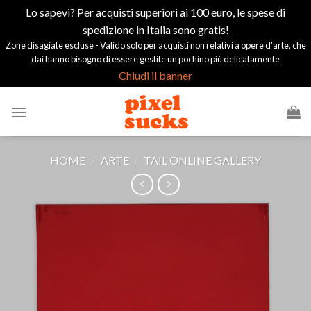
Lo sapevi? Per acquisti superiori ai 100 euro, le spese di
spedizione in Italia sono gratis!
Zone disagiate escluse - Valido solo per acquisti non relativi a opere d'arte, che
dai hanno bisogno di essere gestite un pochino più delicatamente
Chiudi il banner
Salta
ai
contenuti
HOME
/
ARTE
/
TAIL ONLINE GALLERY