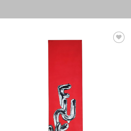
Aggiungi
alla lista
dei
desideri