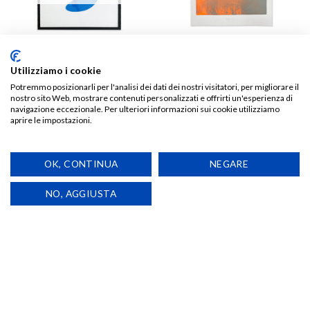
HEATH KANE
ARTE
Rich Enough to be Batman –
MICKEY Argento Fiammato-
Utilizziamo i cookie
Heath Kane
Serigrafia Paolo Proserpio
Potremmo posizionarli per l'analisi dei dati dei nostri visitatori, per migliorare il
€
290,00
€
100,00
nostro sito Web, mostrare contenuti personalizzati e offrirti un'esperienza di
navigazione eccezionale. Per ulteriori informazioni sui cookie utilizziamo
aprire le impostazioni.
TIENIMI AGGIORNATO!
OK, CONTINUA
NEGARE
NO, AGGIUSTA
Aggiungi
alla lista
dei
desideri