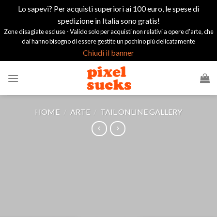
Lo sapevi? Per acquisti superiori ai 100 euro, le spese di
spedizione in Italia sono gratis!
Zone disagiate escluse - Valido solo per acquisti non relativi a opere d'arte, che
dai hanno bisogno di essere gestite un pochino più delicatamente
Chiudi il banner
Salta
ai
contenuti
HOME
/
ARTE
/
TAIL ONLINE GALLERY