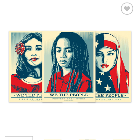
Aggiungi
alla lista
dei
desideri