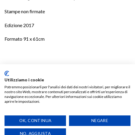
Stampe non firmate
Edizione 2017
Formato 91 x 61cm
TI POTREBBE INTERESSARE…
Utilizziamo i cookie
Potremmo posizionarli per l'analisi dei dati dei nostri visitatori, per migliorare il
nostro sito Web, mostrare contenuti personalizzati e offrirti un'esperienza di
navigazione eccezionale. Per ulteriori informazioni sui cookie utilizziamo
aprire le impostazioni.
Aggiungi
Aggiungi
alla lista
alla lista
OK, CONTINUA
NEGARE
dei
dei
desideri
desideri
NO, AGGIUSTA