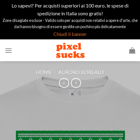
Lo sapevi? Per acquisti superiori ai 100 euro, le spese di
spedizione in Italia sono gratis!
Zone disagiate escluse - Valido solo per acquisti non relativi a opere d'arte, che
dai hanno bisogno di essere gestite un pochino più delicatamente
Chiudi il banner
Salta
ai
contenuti
HOME
/
AURORO BOREALO