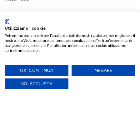
Felpa girocollo con maniche set-in. 80% cotone pettinato,
20% poliestere. 280 g/m2 / Classic Fit
Utilizziamo i cookie
Potremmo posizionarli per l'analisi dei dati dei nostri visitatori, per migliorare il
nostro sito Web, mostrare contenuti personalizzati e offrirti un'esperienza di
navigazione eccezionale. Per ulteriori informazioni sui cookie utilizziamo
TI POTREBBE INTERESSARE…
aprire le impostazioni.
OK, CONTINUA
NEGARE
NO, AGGIUSTA
Aggiungi
Aggiungi
alla lista
alla lista
dei
dei
desideri
desideri
CALZE
AURORO BOREALO
T-Shirt Auroro Borealo – Auroro
Alpacalzini
Goes To Hollywood