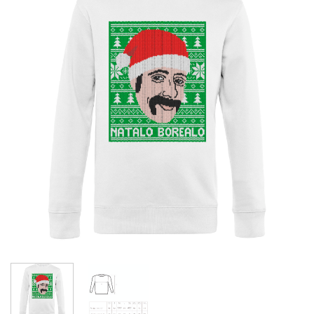
Aggiungi
alla lista
dei
desideri