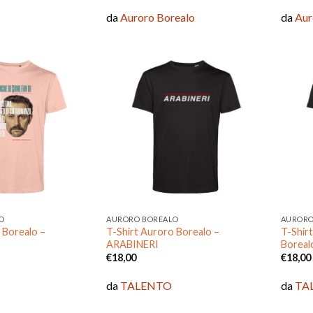
da
Auroro Borealo
da
Aur
Aggiungi
Aggiungi
alla lista
alla lista
dei
dei
desideri
desideri
O
AURORO BOREALO
AURORO
 Borealo –
T-Shirt Auroro Borealo –
T-Shir
ARABINERI
Boreal
€
18,00
€
18,00
da
TALENTO
da
TA