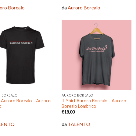
oro Borealo
da
Auroro Borealo
Aggiungi
Aggiungi
alla lista
alla lista
dei
dei
desideri
desideri
 BOREALO
AURORO BOREALO
t Auroro Borealo – Auroro
T-Shirt Auroro Borealo – Auroro
o
Borealo Lombrico
€
18,00
LENTO
da
TALENTO