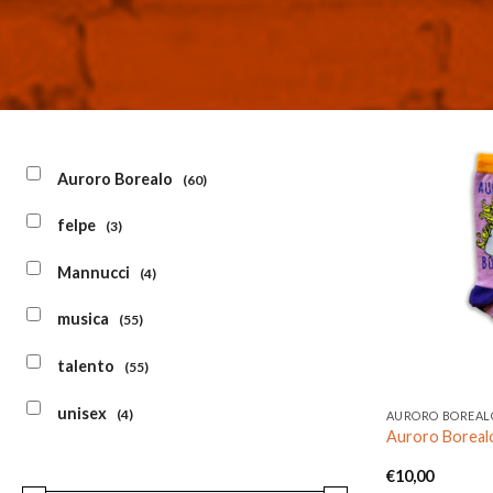
Auroro Borealo
(60)
felpe
(3)
Mannucci
(4)
musica
(55)
talento
(55)
unisex
(4)
AURORO BOREAL
Auroro Borealo
€
10,00