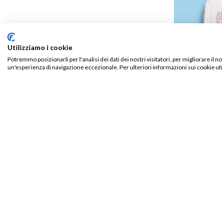
Utilizziamo i cookie
Potremmo posizionarli per l'analisi dei dati dei nostri visitatori, per migliorare il 
un'esperienza di navigazione eccezionale. Per ulteriori informazioni sui cookie uti
AURORO BOREAL
T-Shirt Auroro
Gum
€
18,00
da
TALENTO