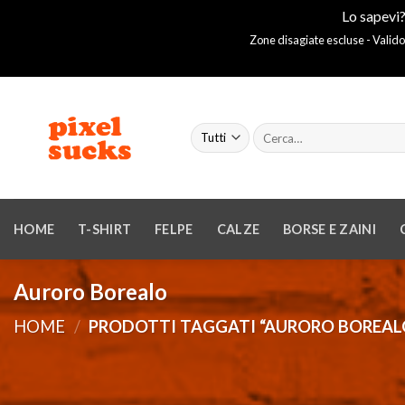
Lo sapevi?
Zone disagiate escluse - Valido
Salta
ai
Cerca:
contenuti
HOME
T-SHIRT
FELPE
CALZE
BORSE E ZAINI
Auroro Borealo
HOME
/
PRODOTTI TAGGATI “AURORO BOREAL