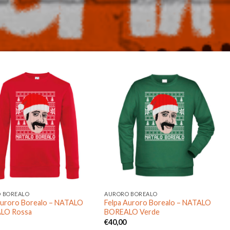
Aggiungi
Aggiungi
alla lista
alla lista
dei
dei
desideri
desideri
 BOREALO
AURORO BOREALO
Auroro Borealo – NATALO
Felpa Auroro Borealo – NATALO
LO Rossa
BOREALO Verde
€
40,00