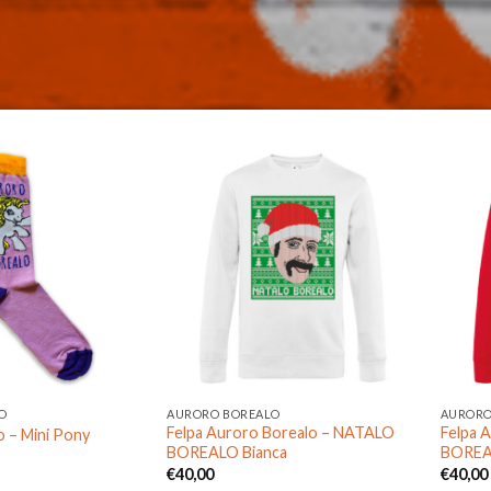
Aggiungi
Aggiungi
alla lista
alla lista
dei
dei
desideri
desideri
O
AURORO BOREALO
AURORO
Felpa Auroro Borealo – NATALO
Felpa 
 – Mini Pony
BOREALO Bianca
BOREA
€
40,00
€
40,00