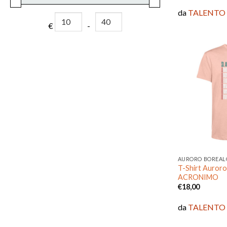
da
TALENTO
€
-
Minimum Price
Maximum Price
AURORO BOREAL
T-Shirt Auroro
ACRONIMO
€
18,00
da
TALENTO