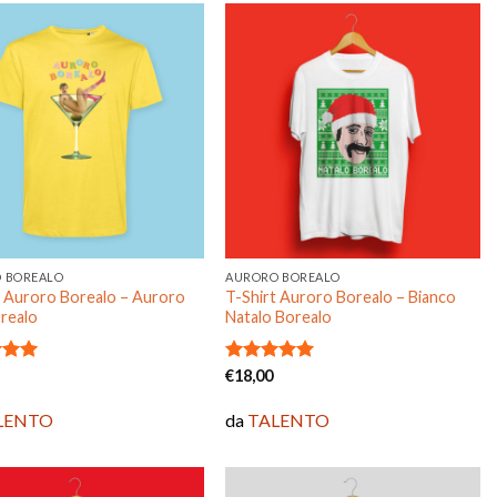
Aggiungi
Aggiungi
alla lista
alla lista
dei
dei
desideri
desideri
 BOREALO
AURORO BOREALO
t Auroro Borealo – Auroro
T-Shirt Auroro Borealo – Bianco
realo
Natalo Borealo
o
Valutato
€
18,00
u 5
5.00
su 5
LENTO
da
TALENTO