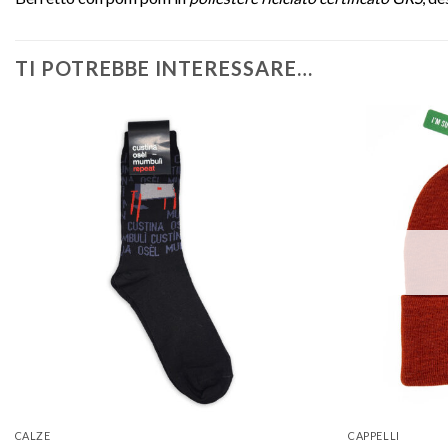
TI POTREBBE INTERESSARE…
Aggiungi
alla lista
dei
desideri
CALZE
CAPPELLI