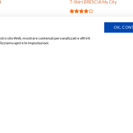
t
T-Shirt BRESCIA My City
Valutato
€
18,00
4.00
su
OK, CON
5
IMI AGGIORNATO!
nostro sito Web, mostrare contenuti personalizzati e offrirti
lizziamo aprire le impostazioni.
Aggiungi
alla lista
dei
desideri