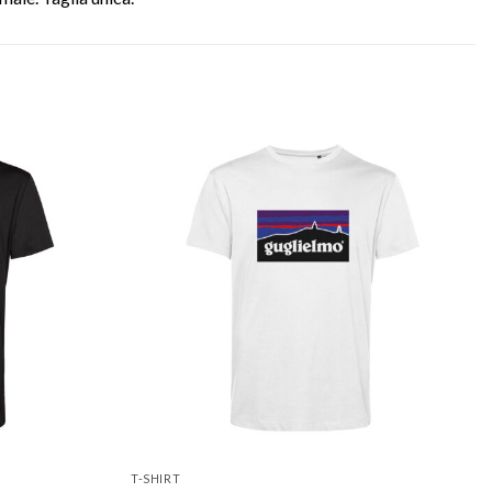
Aggiungi
Aggiungi
alla lista
alla lista
dei
dei
desideri
desideri
T-SHIRT