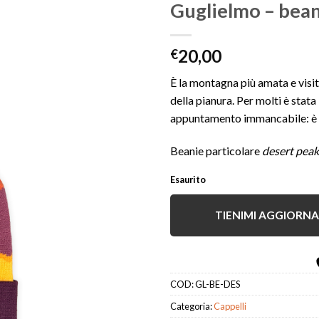
Guglielmo – bean
20,00
€
Aggiungi
alla lista
È la montagna più amata e visit
dei
della pianura. Per molti è stata
desideri
appuntamento immancabile: è 
Beanie particolare
desert peak
Esaurito
TIENIMI AGGIORN
COD:
GL-BE-DES
Categoria:
Cappelli