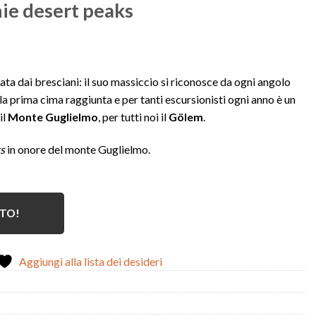
ie desert peaks
ata dai bresciani: il suo massiccio si riconosce da ogni angolo
 la prima cima raggiunta e per tanti escursionisti ogni anno è un
il
Monte Guglielmo
, per tutti noi il
Gölem
.
s
in onore del monte Guglielmo.
ATO!
Aggiungi alla lista dei desideri