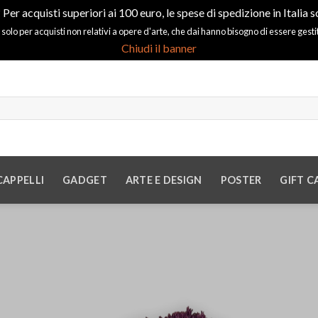
 Per acquisti superiori ai 100 euro, le spese di spedizione in Italia s
 solo per acquisti non relativi a opere d'arte, che dai hanno bisogno di essere gest
Chiudi il banner
CAPPELLI
GADGET
ARTE E DESIGN
POSTER
GIFT C