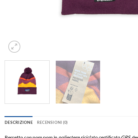
DESCRIZIONE
RECENSIONI (0)
Berretto con pom pom in
poliestere riciclato certificato GRS
, d