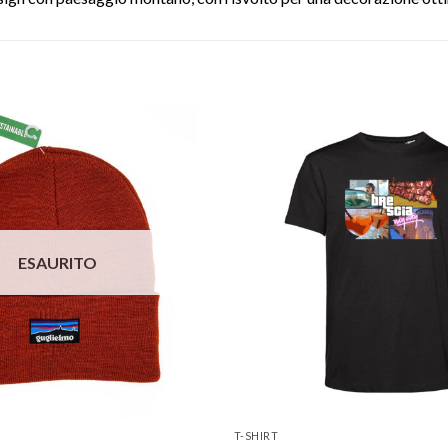
Aggiungi
alla lista
dei
desideri
ESAURITO
T-SHIRT