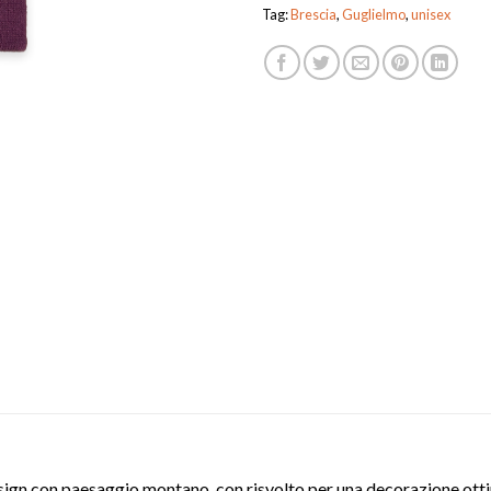
Tag:
Brescia
,
Guglielmo
,
unisex
esign con paesaggio montano, con risvolto per una decorazione otti