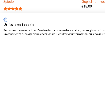
Spiedo
Guglielmo – rus
€
18,00
Valutato
€
10,00
5.00
su 5
Utilizziamo i cookie
TIEN
Potremmo posizionarli per l'analisi dei dati dei nostri visitatori, per migliorare il 
un'esperienza di navigazione eccezionale. Per ulteriori informazioni sui cookie uti
PRODOTTI CORRELATI
Aggiungi
alla lista
dei
desideri