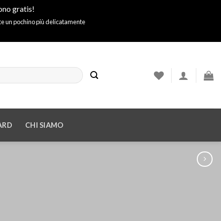
ono gratis!
ite un pochino più delicatamente
ARD
CHI SIAMO