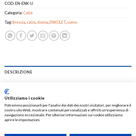
COD:
EN-ENK-U
Categoria:
Calze
Tag:
Brescia
,
calze
,
donna
,
ENKÜLET
,
uomo
DESCRIZIONE
INFORMAZIONI AGGIUNTIVE
RECENSIONI (5)
Utilizziamo i cookie
Potremmo posizionarli per l'analisi dei dati dei nostri visitatori, per migliorare il
VENDITORE
nostro sito Web, mostrare contenuti personalizzati e offrirti un'esperienza di
navigazione eccezionale. Per ulteriori informazioni sui cookie utilizziamo
aprire le impostazioni.
DESIGNER – ENKÜLET