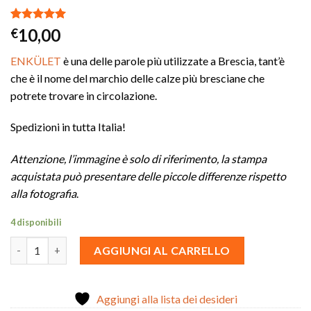
Valutato
5
10,00
€
5.00
su 5
su base di
ENKÜLET
è una delle parole più utilizzate a Brescia, tant’è
recensioni
che è il nome del marchio delle calze più bresciane che
potrete trovare in circolazione.
Spedizioni in tutta Italia!
Attenzione, l’immagine è solo di riferimento, la stampa
acquistata può presentare delle piccole differenze rispetto
alla fotografia
.
4 disponibili
Calze Enkület quantità
AGGIUNGI AL CARRELLO
Aggiungi alla lista dei desideri