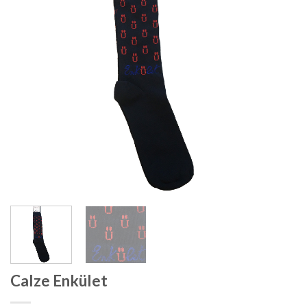
dei
desideri
Calze Enkület