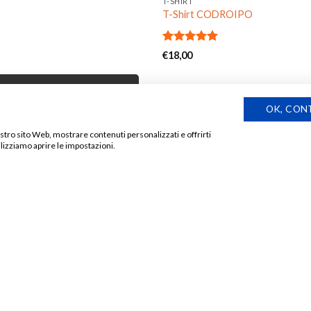
T-SHIRT
T-Shirt CODROIPO
Valutato
€
18,00
5.00
su 5
IMI AGGIORNATO!
OK, CON
nostro sito Web, mostrare contenuti personalizzati e offrirti
lizziamo aprire le impostazioni.
Aggiungi
alla lista
dei
desideri
ESAURITO