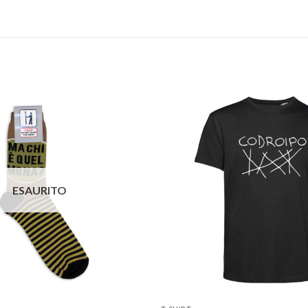
Aggiungi
alla lista
dei
desideri
ESAURITO