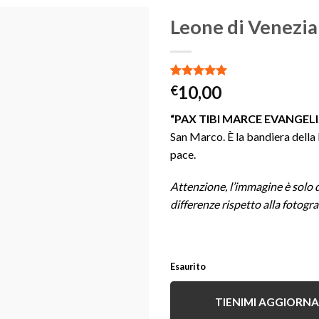
Leone di Venezia
Aggiungi
Valutato
2
10,00
€
alla lista
5.00
su 5
dei
su base di
“PAX TIBI MARCE EVANGEL
desideri
recensioni
San Marco. È la bandiera della 
pace.
Attenzione, l’immagine è solo d
differenze rispetto alla fotogra
Esaurito
TIENIMI AGGIORN