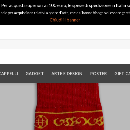
 Per acquisti superiori ai 100 euro, le spese di spedizione in Italia s
 solo per acquisti non relativi a opere d'arte, che dai hanno bisogno di essere gest
Chiudi il banner
CAPPELLI
GADGET
ARTE E DESIGN
POSTER
GIFT C