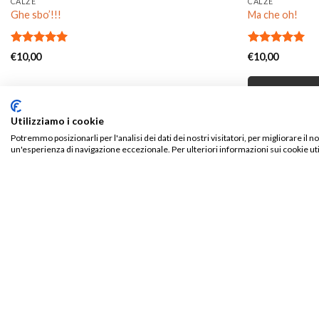
CALZE
CALZE
Ghe sbo’!!!
Ma che oh!
Valutato
Valutato
€
10,00
€
10,00
5.00
su 5
5.00
su 5
TIEN
Utilizziamo i cookie
Potremmo posizionarli per l'analisi dei dati dei nostri visitatori, per migliorare il 
un'esperienza di navigazione eccezionale. Per ulteriori informazioni sui cookie uti
PRODOTTI CORRELATI
20%
Aggiungi
alla lista
dei
desideri