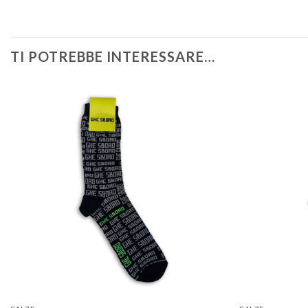
TI POTREBBE INTERESSARE…
Aggiungi
alla lista
dei
desideri