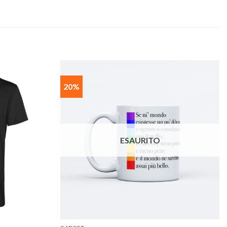
20%
Aggiungi
Aggiungi
alla lista
alla lista
dei
dei
desideri
desideri
ESAURITO