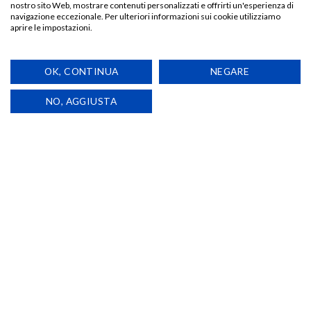
VENDITORE
nostro sito Web, mostrare contenuti personalizzati e offrirti un'esperienza di
navigazione eccezionale. Per ulteriori informazioni sui cookie utilizziamo
aprire le impostazioni.
T-Shirt UNISEX 100% cotone pre-ristretto, ring-spun e
pettinato (organico) 145 g/m².
OK, CONTINUA
NEGARE
Stampa digitale “SGA COLORE”
NO, AGGIUSTA
TI POTREBBE INTERESSARE…
Aggiungi
Aggiungi
alla lista
alla lista
dei
dei
desideri
desideri