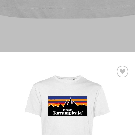
Aggiungi
alla lista
dei
desideri