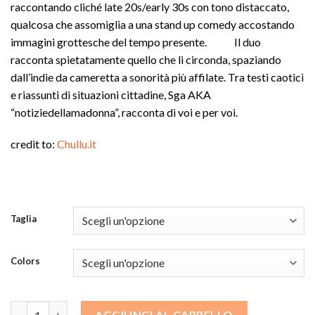
raccontando cliché late 20s/early 30s con tono distaccato,
qualcosa che assomiglia a una stand up comedy accostando
immagini grottesche del tempo presente. Il duo
racconta spietatamente quello che li circonda, spaziando
dall’indie da cameretta a sonorità più affilate. Tra testi caotici
e riassunti di situazioni cittadine, Sga AKA
“notiziedellamadonna”, racconta di voi e per voi.
credit to:
Chullu.it
Taglia
Colors
T-Shirt SGA - Arrampicata colorata quantità
AGGIUNGI AL CARRELLO