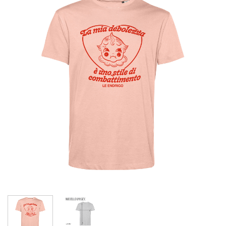
Aggiungi
alla lista
dei
desideri