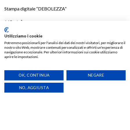
Stampa digitale “DEBOLEZZA”
145 g/m²
Utilizziamo i cookie
Potremmo posizionarli per l'analisi dei dati dei nostri visitatori, per migliorare il
TI POTREBBE INTERESSARE…
nostro sito Web, mostrare contenuti personalizzati e offrirti un'esperienza di
navigazione eccezionale. Per ulteriori informazioni sui cookie utilizziamo
aprire le impostazioni.
OK, CONTINUA
NEGARE
Aggiungi
Aggiungi
alla lista
alla lista
NO, AGGIUSTA
dei
dei
desideri
desideri
CALZE
PRIDE
Calze Le Endrigo
T-Shirt LOVE IS LOVE