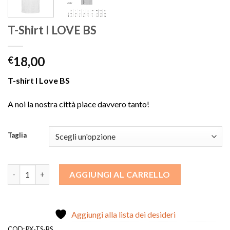
T-Shirt I LOVE BS
18,00
€
T-shirt I Love BS
A noi la nostra città piace davvero tanto!
Taglia
T-Shirt I LOVE BS quantità
AGGIUNGI AL CARRELLO
Aggiungi alla lista dei desideri
COD:
PX-TS-BS