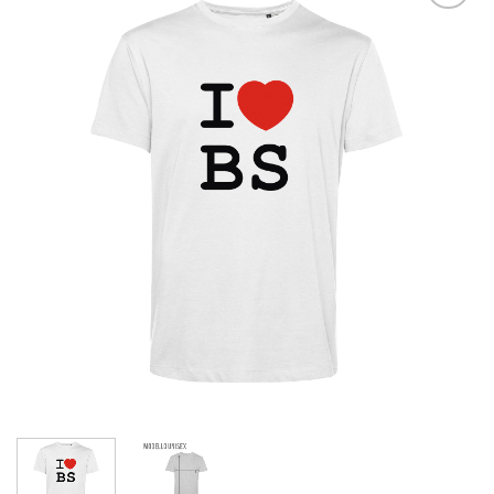
Aggiungi
alla lista
dei
desideri