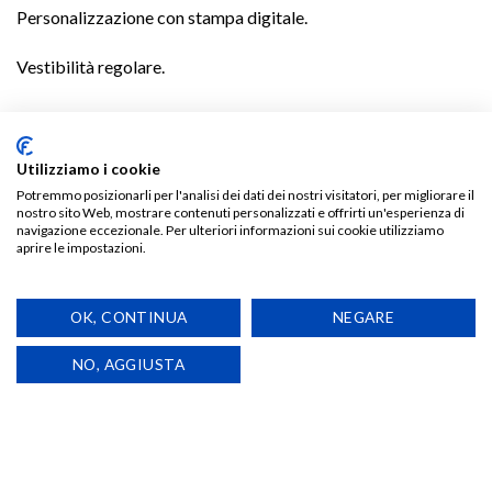
Personalizzazione con stampa digitale.
Vestibilità regolare.
TI POTREBBE INTERESSARE…
Utilizziamo i cookie
Potremmo posizionarli per l'analisi dei dati dei nostri visitatori, per migliorare il
nostro sito Web, mostrare contenuti personalizzati e offrirti un'esperienza di
navigazione eccezionale. Per ulteriori informazioni sui cookie utilizziamo
aprire le impostazioni.
Aggiungi
Aggiungi
alla lista
alla lista
OK, CONTINUA
NEGARE
dei
dei
desideri
desideri
NO, AGGIUSTA
T-SHIRT
CALZE
T-Shirt Come si Ruba un
No Spritz Just Pirlo
Portafoglio in Autobus