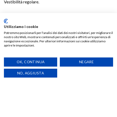
Vestibilità regolare.
TI POTREBBE INTERESSARE…
Utilizziamo i cookie
Potremmo posizionarli per l'analisi dei dati dei nostri visitatori, per migliorare il
nostro sito Web, mostrare contenuti personalizzati e offrirti un'esperienza di
navigazione eccezionale. Per ulteriori informazioni sui cookie utilizziamo
aprire le impostazioni.
Aggiungi
Aggiungi
alla lista
alla lista
OK, CONTINUA
NEGARE
dei
dei
desideri
desideri
NO, AGGIUSTA
T-SHIRT
T-SHIRT
T-Shirt Come si Ruba un
T-Shirt I – Ospedale
Portafoglio in Autobus
€
18,00
€
18,00