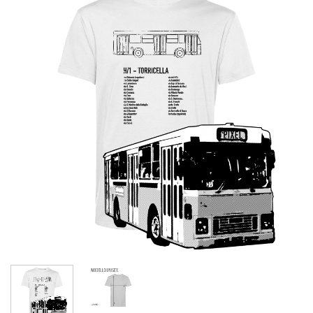
Aggiungi
alla lista
dei
desideri