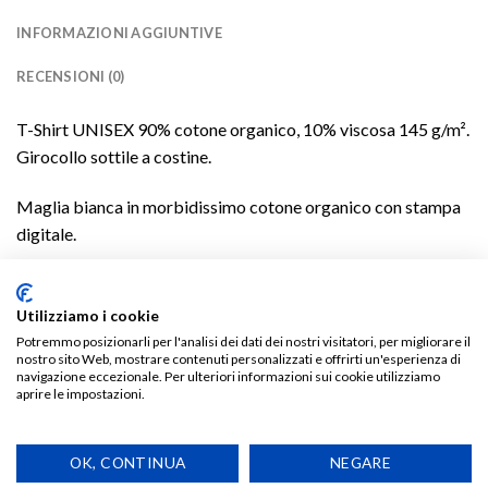
INFORMAZIONI AGGIUNTIVE
RECENSIONI (0)
T-Shirt UNISEX 90% cotone organico, 10% viscosa 145 g/m².
Girocollo sottile a costine.
Maglia bianca in morbidissimo cotone organico con stampa
digitale.
Vestibilità regolare.
Utilizziamo i cookie
Potremmo posizionarli per l'analisi dei dati dei nostri visitatori, per migliorare il
nostro sito Web, mostrare contenuti personalizzati e offrirti un'esperienza di
navigazione eccezionale. Per ulteriori informazioni sui cookie utilizziamo
TI POTREBBE INTERESSARE…
aprire le impostazioni.
OK, CONTINUA
NEGARE