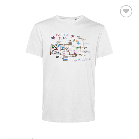
Aggiungi
alla lista
dei
desideri