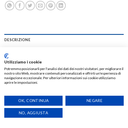
DESCRIZIONE
INFORMAZIONI AGGIUNTIVE
Utilizziamo i cookie
RECENSIONI (0)
Potremmo posizionarli per l'analisi dei dati dei nostri visitatori, per migliorare il
nostro sito Web, mostrare contenuti personalizzati e offrirti un'esperienza di
VENDITORE
navigazione eccezionale. Per ulteriori informazioni sui cookie utilizziamo
aprire le impostazioni.
T-Shirt UNISEX 100% cotone organico.
OK, CONTINUA
NEGARE
Stampa digitale sul cuore e sul retro “BAR DEGRADO”
NO, AGGIUSTA
150 g/m²