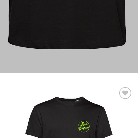
Aggiungi
alla lista
dei
desideri