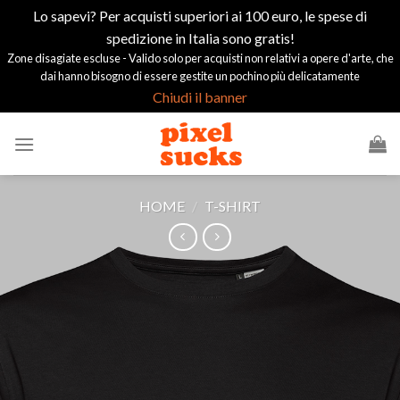
Lo sapevi? Per acquisti superiori ai 100 euro, le spese di
spedizione in Italia sono gratis!
Zone disagiate escluse - Valido solo per acquisti non relativi a opere d'arte, che
dai hanno bisogno di essere gestite un pochino più delicatamente
Chiudi il banner
Salta
ai
contenuti
HOME
/
T-SHIRT