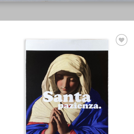
Aggiungi
alla lista
dei
desideri