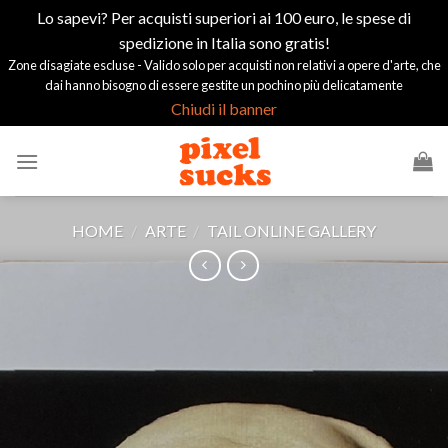
Lo sapevi? Per acquisti superiori ai 100 euro, le spese di
spedizione in Italia sono gratis!
Zone disagiate escluse - Valido solo per acquisti non relativi a opere d'arte, che
dai hanno bisogno di essere gestite un pochino più delicatamente
Chiudi il banner
Salta
ai
contenuti
HOME
/
ARTE
/
TAIL ONLINE GALLERY