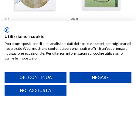
ARTE
ARTE
Odio Extra Vergine – Popster
Tampone – Riffblast
Lovers
€
15,00
Utilizziamo i cookie
Potremmo posizionarli per l'analisi dei dati dei nostri visitatori, per migliorare il
Valutato
€
15,00
nostro sito Web, mostrare contenuti personalizzati e offrirti un'esperienza di
5.00
su 5
navigazione eccezionale. Per ulteriori informazioni sui cookie utilizziamo
aprire le impostazioni.
TIENIMI AGGIORNATO!
OK, CONTINUA
NEGARE
NO, AGGIUSTA
Aggiungi
alla lista
dei
desideri