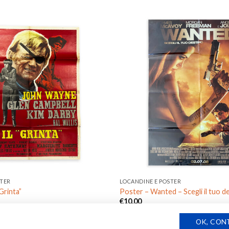
Aggiungi
alla lista
dei
desideri
STER
LOCANDINE E POSTER
Grinta”
Poster – Wanted – Scegli il tuo d
€
10,00
OK, CON