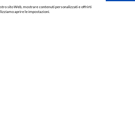
nostro sito Web, mostrare contenuti personalizzati e offrirti
lizziamo aprire le impostazioni.
Aggiungi
alla lista
dei
desideri
ESAURITO
STER
LOCANDINE E POSTER
dagascar 2
Poster – Non è un paese per vecc
€
15,00