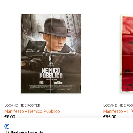
Aggiungi
alla lista
dei
desideri
LOCANDINE E POSTER
LOCANDINE E PO
Manifesto – Nemico Pubblico
Manifesto – Il “
€
8,00
€
95,00
Utilizziamo i cookie