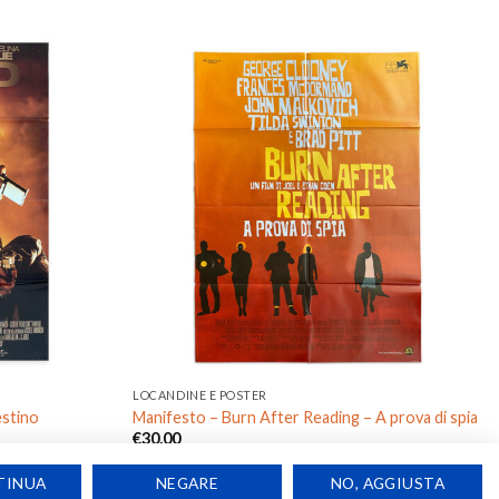
Aggiungi
Aggiungi
alla lista
alla lista
dei
dei
desideri
desideri
LOCANDINE E POSTER
estino
Manifesto – Burn After Reading – A prova di spia
€
30,00
TINUA
NEGARE
NO, AGGIUSTA