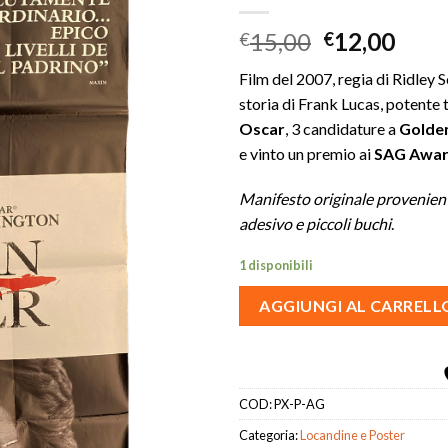
Il
Il
15,00
12,00
€
€
Aggiungi
prezzo
prez
alla lista
Film del 2007, regia di Ridley
originale
attu
dei
storia di Frank Lucas, potente t
era:
è:
desideri
Oscar
, 3 candidature a
Golde
€15,00.
€12,
e vinto un premio ai
SAG Awar
Manifesto originale provenient
adesivo e piccoli buchi
.
1 disponibili
AGGIUNGI AL CARRELL
COD:
PX-P-AG
Categoria:
Locandine e Poster