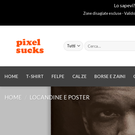
Lo sapevi?
Zone disagiate escluse - Valido
Salta
ai
Cerca:
contenuti
HOME
T-SHIRT
FELPE
CALZE
BORSE E ZAINI
HOME
/
LOCANDINE E POSTER