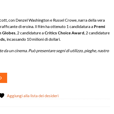
zo
 Scott, con Denzel Washington e Russel Crowe, narra della vera
ale
rafficante di eroina. Il film ha ottenuto 1 candidatura a
Premi
n Globes
, 2 candidature a
Critics Choice Award
, 2 candidature
00.
ds,
incassando 10 milioni di dollari.
e da un cinema. Può presentare segni di utilizzo, pieghe, nastro
O
Aggiungi alla lista dei desideri