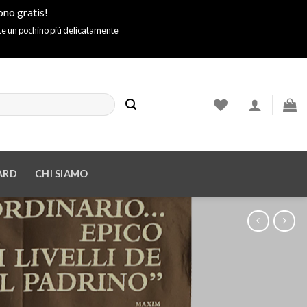
ono gratis!
ite un pochino più delicatamente
ARD
CHI SIAMO