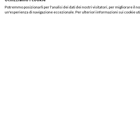
PRODOTTI CORRELATI
Potremmo posizionarli per l'analisi dei dati dei nostri visitatori, per migliorare il 
un'esperienza di navigazione eccezionale. Per ulteriori informazioni sui cookie uti
Aggiungi
alla lista
dei
desideri
LOCANDINE E POSTER
LOCANDINE E PO
Manifesto – Terminator 3 – Le macchine ribelli
Manifesto – Ma
€
20,00
€
15,00