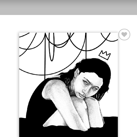
Aggiungi
alla lista
dei
desideri