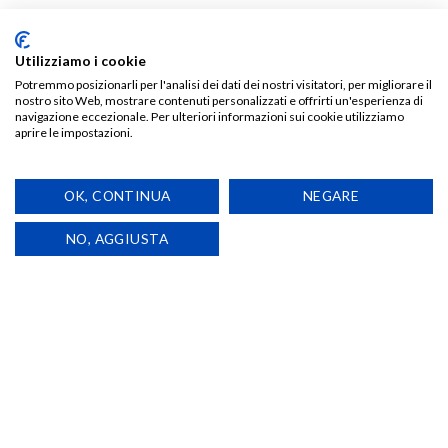
Utilizziamo i cookie
Potremmo posizionarli per l'analisi dei dati dei nostri visitatori, per migliorare il
nostro sito Web, mostrare contenuti personalizzati e offrirti un'esperienza di
navigazione eccezionale. Per ulteriori informazioni sui cookie utilizziamo
aprire le impostazioni.
TI POTREBBE INTERESSARE…
OK, CONTINUA
NEGARE
NO, AGGIUSTA
Aggiungi
Aggiungi
alla lista
alla lista
dei
dei
desideri
desideri
ARTE
ARTE
SAGGITARIUS – Liborio
LEO – Liborio d’Agostino
D’Agostino
€
25,00
€
25,00