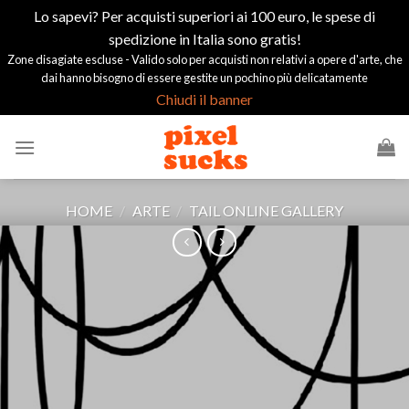
Lo sapevi? Per acquisti superiori ai 100 euro, le spese di
spedizione in Italia sono gratis!
Zone disagiate escluse - Valido solo per acquisti non relativi a opere d'arte, che
dai hanno bisogno di essere gestite un pochino più delicatamente
Chiudi il banner
Salta
ai
contenuti
HOME
/
ARTE
/
TAIL ONLINE GALLERY