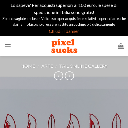
Lo sapevi? Per acquisti superiori ai 100 euro, le spese di
spedizione in Italia sono gratis!
Zone disagiate escluse - Valido solo per acquisti non relativi a opere d'arte, che
dai hanno bisogno di essere gestite un pochino più delicatamente
Chiudi il banner
Salta
ai
contenuti
HOME
/
ARTE
/
TAIL ONLINE GALLERY