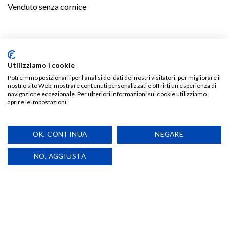
Venduto senza cornice
Utilizziamo i cookie
Potremmo posizionarli per l'analisi dei dati dei nostri visitatori, per migliorare il
nostro sito Web, mostrare contenuti personalizzati e offrirti un'esperienza di
navigazione eccezionale. Per ulteriori informazioni sui cookie utilizziamo
TI POTREBBE INTERESSARE…
aprire le impostazioni.
OK, CONTINUA
NEGARE
NO, AGGIUSTA
Aggiungi
Aggiungi
alla lista
alla lista
dei
dei
desideri
desideri
ARTE
ARTE