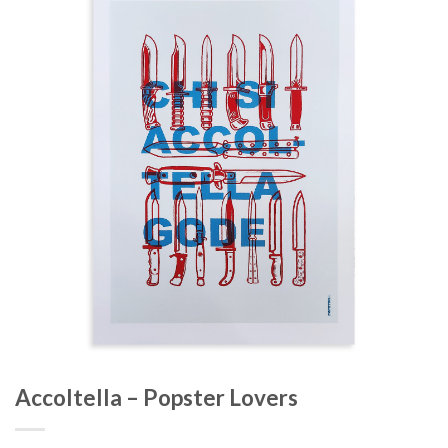
Aggiungi
alla lista
dei
desideri
Accoltella – Popster Lovers