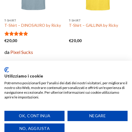
T-SHIRT
T-SHIRT
T-Shirt – DINOSAURO by Ricky
T-Shirt – GALLINA by Ricky
Valutato
€
20,00
€
20,00
5.00
su 5
da
Pixel Sucks
Utilizziamo i cookie
Potremmo posizionarli per l'analisi dei dati dei nostri visitatori, per migliorare il
nostro sito Web, mostrare contenuti personalizzati e offrirti un'esperienza di
Aggiungi
Aggiungi
navigazione eccezionale. Per ulteriori informazioni sui cookie utilizziamo
alla lista
alla lista
aprire le impostazioni.
dei
dei
desideri
desideri
OK, CONTINUA
NEGARE
NO, AGGIUSTA
T-SHIRT
T-SHIRT