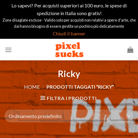
Lo sapevi? Per acquisti superiori ai 100 euro, le spese di
spedizione in Italia sono gratis!
Zone disagiate escluse - Valido solo per acquisti non relativi a opere d'arte, che
dai hanno bisogno di essere gestite un pochino più delicatamente
Chiudi il banner
Salta
ai
contenuti
Ricky
HOME
/
PRODOTTI TAGGATI “RICKY”
FILTRA I PRODOTTI