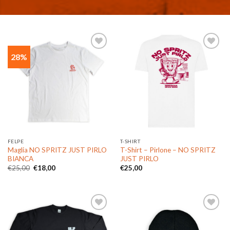
28%
Aggiungi
Aggiungi
alla lista
alla lista
dei
dei
desideri
desideri
FELPE
T-SHIRT
Maglia NO SPRITZ JUST PIRLO
T-Shirt – Pirlone – NO SPRITZ
BIANCA
JUST PIRLO
Il
Il
€
25,00
€
18,00
€
25,00
prezzo
prezzo
originale
attuale
era:
è:
€25,00.
€18,00.