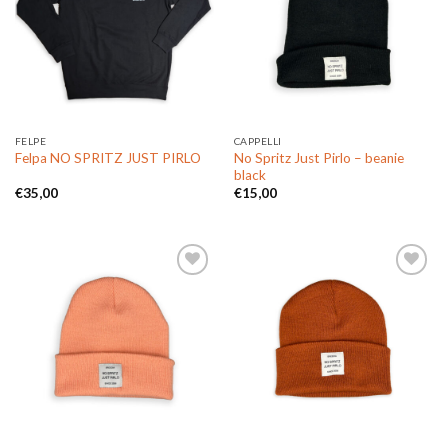
Aggiungi
Aggiungi
alla lista
alla lista
dei
dei
desideri
desideri
FELPE
CAPPELLI
No Spritz Just Pirlo – beanie
Felpa NO SPRITZ JUST PIRLO
black
€
35,00
€
15,00
Aggiungi
Aggiungi
alla lista
alla lista
dei
dei
desideri
desideri