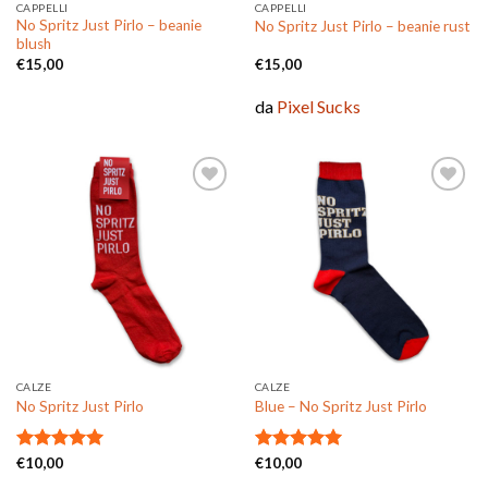
CAPPELLI
CAPPELLI
No Spritz Just Pirlo – beanie
No Spritz Just Pirlo – beanie rust
blush
€
15,00
€
15,00
da
Pixel Sucks
Aggiungi
Aggiungi
alla lista
alla lista
dei
dei
desideri
desideri
CALZE
CALZE
No Spritz Just Pirlo
Blue – No Spritz Just Pirlo
Valutato
€
10,00
Valutato
€
10,00
5.00
su 5
5.00
su 5