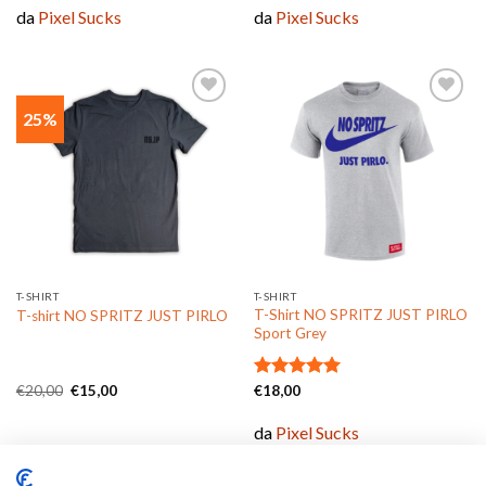
da
Pixel Sucks
da
Pixel Sucks
25%
Aggiungi
Aggiungi
alla lista
alla lista
dei
dei
desideri
desideri
T-SHIRT
T-SHIRT
T-Shirt NO SPRITZ JUST PIRLO
T-shirt NO SPRITZ JUST PIRLO
Sport Grey
Il
Il
€
20,00
€
15,00
Valutato
€
18,00
prezzo
prezzo
5.00
su 5
originale
attuale
da
Pixel Sucks
era:
è:
€20,00.
€15,00.