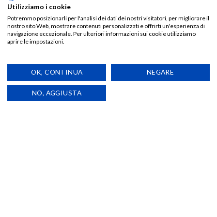
Utilizziamo i cookie
Potremmo posizionarli per l'analisi dei dati dei nostri visitatori, per migliorare il
nostro sito Web, mostrare contenuti personalizzati e offrirti un'esperienza di
navigazione eccezionale. Per ulteriori informazioni sui cookie utilizziamo
Aggiungi
Aggiungi
aprire le impostazioni.
alla lista
alla lista
ESAURITO
ESAURITO
dei
dei
desideri
desideri
OK, CONTINUA
NEGARE
NO, AGGIUSTA
CAPPELLI
CAPPELLI
BEANIE NO SPRITZ JUST
BEANIE NO SPRITZ JUST
PIRLO – Red
PIRLO – Grey
€
15,00
€
15,00
da
Pixel Sucks
da
Pixel Sucks
TIENIMI AGGIORNATO!
TIENIMI AGGIORNATO!