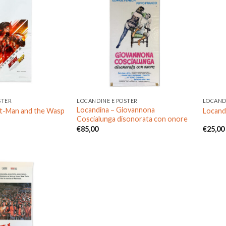
Aggiungi
Aggiungi
alla lista
alla lista
dei
dei
desideri
desideri
STER
LOCANDINE E POSTER
LOCAND
Locandina – Giovannona
nt-Man and the Wasp
Locandi
Coscialunga disonorata con onore
€
85,00
€
25,00
ezzo
uale
00.
Aggiungi
alla lista
dei
desideri