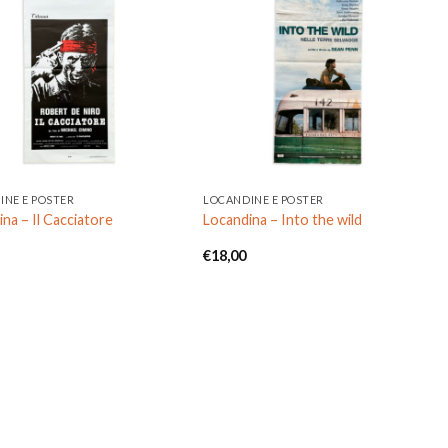
Aggiungi
Aggiungi
alla lista
alla lista
dei
dei
desideri
desideri
INE E POSTER
LOCANDINE E POSTER
na – Il Cacciatore
Locandina – Into the wild
€
18,00