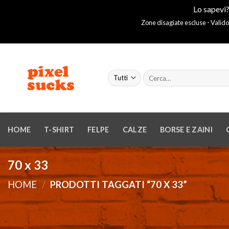
Lo sapevi?
Zone disagiate escluse - Valido
Salta
ai
Cerca:
contenuti
HOME
T-SHIRT
FELPE
CALZE
BORSE E ZAINI
70 x 33
HOME
/
PRODOTTI TAGGATI “70 X 33”