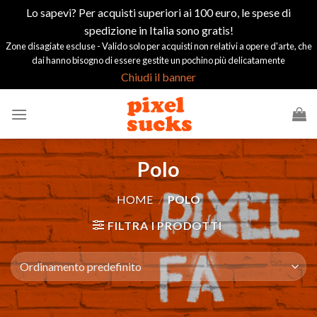
Lo sapevi? Per acquisti superiori ai 100 euro, le spese di
spedizione in Italia sono gratis!
Zone disagiate escluse - Valido solo per acquisti non relativi a opere d'arte, che
dai hanno bisogno di essere gestite un pochino più delicatamente
Chiudi il banner
Salta
ai
contenuti
Polo
HOME
/
POLO
FILTRA I PRODOTTI