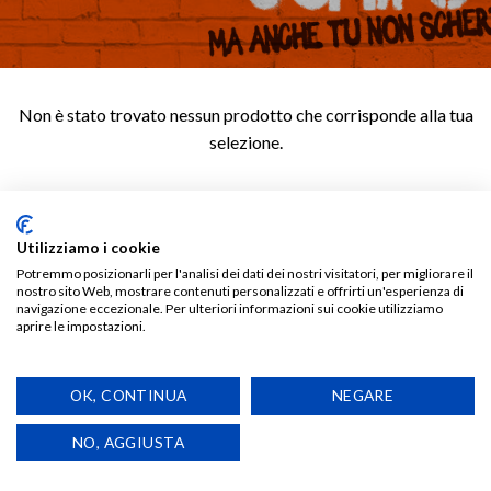
Non è stato trovato nessun prodotto che corrisponde alla tua
selezione.
Utilizziamo i cookie
Copyright 2026 ©
Pixel Brescia
Potremmo posizionarli per l'analisi dei dati dei nostri visitatori, per migliorare il
nostro sito Web, mostrare contenuti personalizzati e offrirti un'esperienza di
Viale Marconi 35 25128 Brescia - info@officinapixel.net - Tel.: +39
navigazione eccezionale. Per ulteriori informazioni sui cookie utilizziamo
030 63 64 503
aprire le impostazioni.
P.IVA 03097180982 - REA BS-504719
Termini e condizioni di vendita
-
Privacy Policy
-
Cookie Policy
OK, CONTINUA
NEGARE
NO, AGGIUSTA